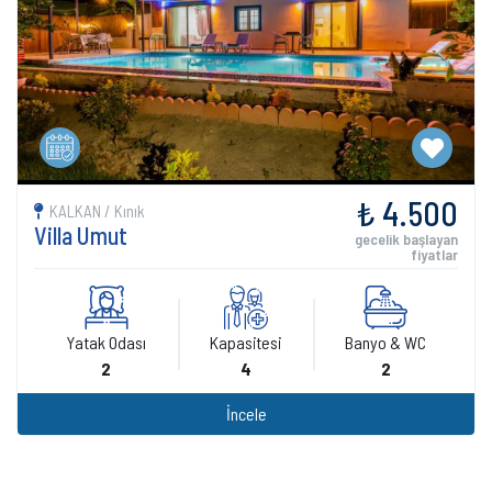
₺ 4.500
KALKAN / Kınık
Villa Umut
gecelik başlayan
fiyatlar
Yatak Odası
Kapasitesi
Banyo & WC
2
4
2
İncele